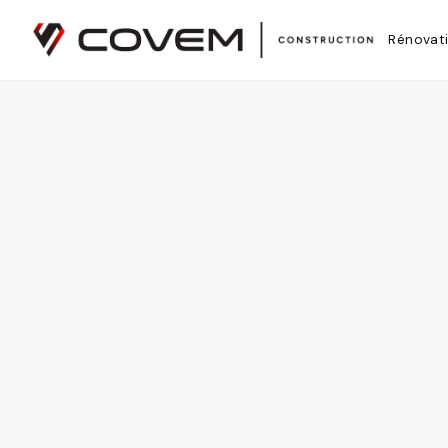
Covem Construction est un entrepreneur général certifié RBQ
Accueil
Zones desservies
Candiac
Rénovat