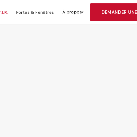
r des projets de rénovation résidentielle, agrandissement de
DEMANDER UNE
À propos
I.R.
Portes & Fenêtres
▾