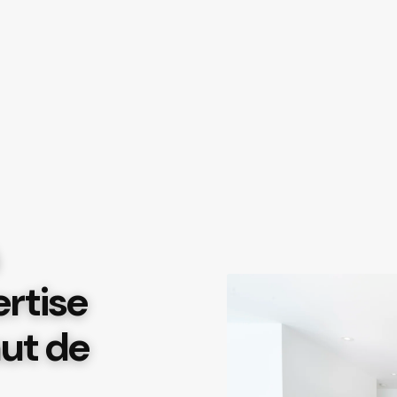
ertise
aut de