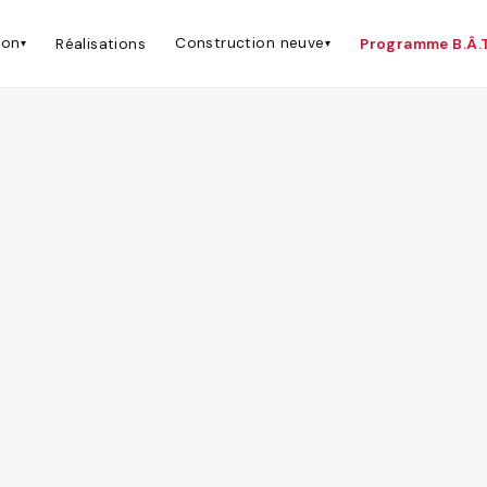
(5705-1872-01) basé à Longueuil qui dessert Boucherville pou
ion
Construction neuve
Réalisations
Programme B.Â.T.
▾
▾