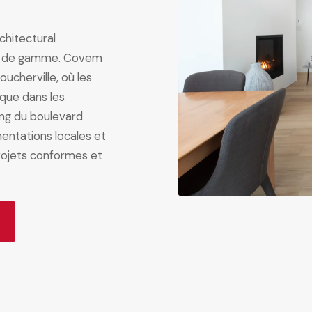
chitectural
aut de gamme. Covem
ucherville, où les
 que dans les
ong du boulevard
entations locales et
rojets conformes et