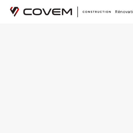
Covem Construction est un entrepreneur général certifié RBQ 
Accueil
Zones desservies
Boucherville
Rénovat