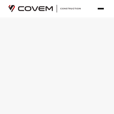
Covem Construction est un entrepreneur général certifié RBQ
Accueil
Zones desservies
Saint-Bruno-de-Montarville