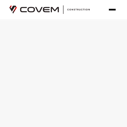
Covem Construction est un entrepreneur général certifié RBQ
Accueil
Zones desservies
Delson