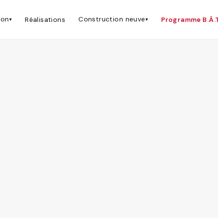
 (5705-1872-01) basé à Longueuil qui dessert Saint-Mathieu-d
ion
Construction neuve
Réalisations
Programme B.Â.T.
▾
▾