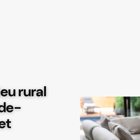
eu rural
-de-
 et