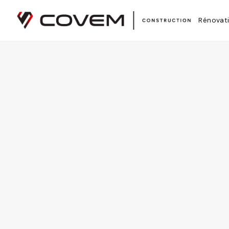
Covem Construction est un entrepreneur général certifié RBQ
Accueil
Zones desservies
Saint-Mathieu-de-Beloeil
Rénovat