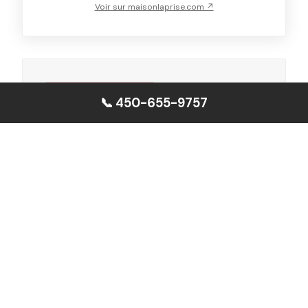
Voir sur maisonlaprise.com ↗
📞 450-655-9757
CE MODÈLE VOUS INTÉRESSE ?