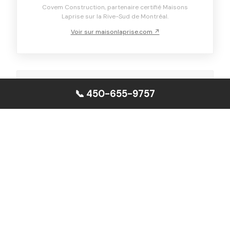
Covem Construction, partenaire certifié Maisons
Laprise sur la Rive-Sud de Montréal.
Voir sur maisonlaprise.com ↗
📞 450-655-9757