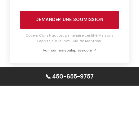
DEMANDER UNE SOUMISSION
Covem Construction, partenaire certifié Maisons
Laprise sur la Rive-Sud de Montréal.
Voir sur maisonlaprise.com ↗
📞 450-655-9757