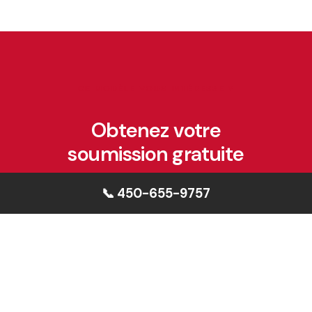
CE MODÈLE VOUS INTÉRESSE ?
Obtenez votre
soumission gratuite
Notre équipe vous accompagne dans
📞 450-655-9757
la sélection, la personnalisation et la
construction de votre maison sur la
Rive-Sud de Montréal.