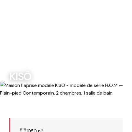
Modèles Maisons Laprise
KISÔ
MODÈLES DE SÉRIE H.O.M
KISÔ
1050 pi²