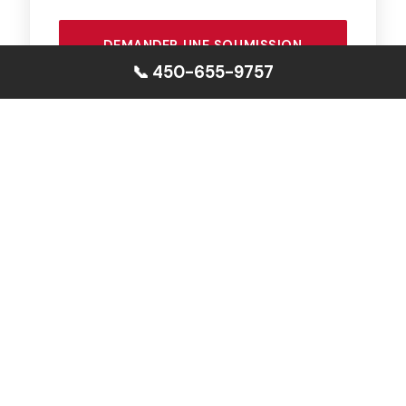
DEMANDER UNE SOUMISSION
📞 450-655-9757
Covem Construction, partenaire certifié Maisons
Laprise sur la Rive-Sud de Montréal.
Voir sur maisonlaprise.com ↗