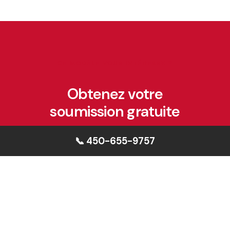
CE MODÈLE VOUS INTÉRESSE ?
Obtenez votre
soumission gratuite
Notre équipe vous accompagne dans
📞 450-655-9757
la sélection, la personnalisation et la
construction de votre maison sur la
Rive-Sud de Montréal.
DEMANDER UNE SOUMISSION