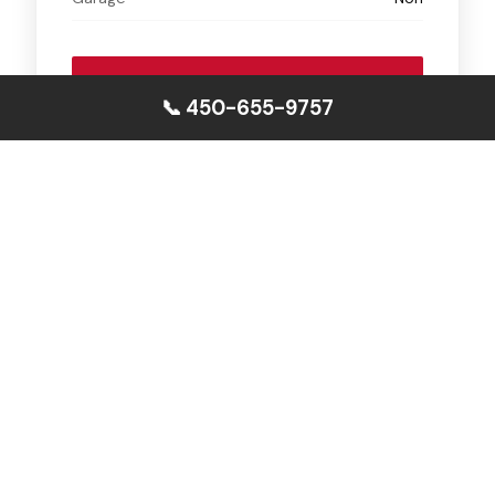
DEMANDER UNE SOUMISSION
📞 450-655-9757
Covem Construction, partenaire certifié Maisons
Laprise sur la Rive-Sud de Montréal.
Voir sur maisonlaprise.com ↗