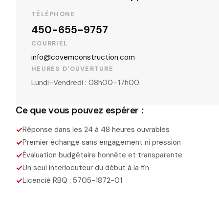
TÉLÉPHONE
450-655-9757
COURRIEL
info@covemconstruction.com
HEURES D'OUVERTURE
Lundi–Vendredi : 08h00–17h00
Ce que vous pouvez espérer :
✓
Réponse dans les 24 à 48 heures ouvrables
✓
Premier échange sans engagement ni pression
✓
Évaluation budgétaire honnête et transparente
✓
Un seul interlocuteur du début à la fin
✓
Licencié RBQ : 5705-1872-01